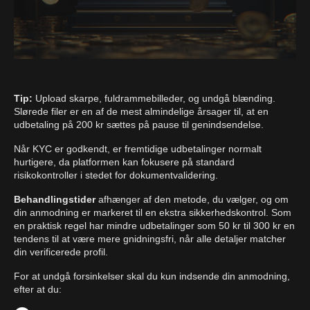
Tip:
Upload skarpe, fuldrammebilleder, og undgå blænding.
Slørede filer er en af de mest almindelige årsager til, at en
udbetaling på 200 kr sættes på pause til genindsendelse.
Når KYC er godkendt, er fremtidige udbetalinger normalt
hurtigere, da platformen kan fokusere på standard
risikokontroller i stedet for dokumentvalidering.
Behandlingstider
afhænger af den metode, du vælger, og om
din anmodning er markeret til en ekstra sikkerhedskontrol. Som
en praktisk regel har mindre udbetalinger som 50 kr til 300 kr en
tendens til at være mere gnidningsfri, når alle detaljer matcher
din verificerede profil.
For at undgå forsinkelser skal du kun indsende din anmodning,
efter at du: