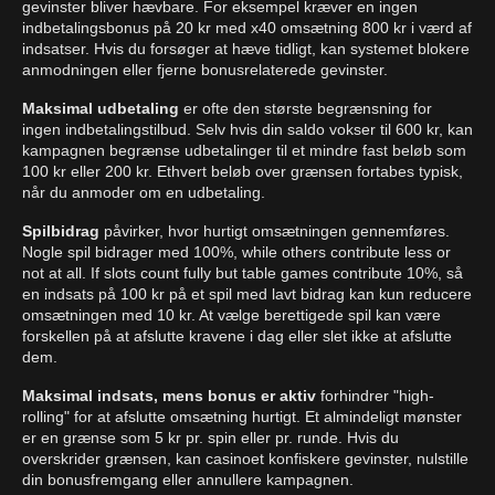
gevinster bliver hævbare. For eksempel kræver en ingen
indbetalingsbonus på 20 kr med x40 omsætning 800 kr i værd af
indsatser. Hvis du forsøger at hæve tidligt, kan systemet blokere
anmodningen eller fjerne bonusrelaterede gevinster.
Maksimal udbetaling
er ofte den største begrænsning for
ingen indbetalingstilbud. Selv hvis din saldo vokser til 600 kr, kan
kampagnen begrænse udbetalinger til et mindre fast beløb som
100 kr eller 200 kr. Ethvert beløb over grænsen fortabes typisk,
når du anmoder om en udbetaling.
Spilbidrag
påvirker, hvor hurtigt omsætningen gennemføres.
Nogle spil bidrager med 100%, while others contribute less or
not at all. If slots count fully but table games contribute 10%, så
en indsats på 100 kr på et spil med lavt bidrag kan kun reducere
omsætningen med 10 kr. At vælge berettigede spil kan være
forskellen på at afslutte kravene i dag eller slet ikke at afslutte
dem.
Maksimal indsats, mens bonus er aktiv
forhindrer "high-
rolling" for at afslutte omsætning hurtigt. Et almindeligt mønster
er en grænse som 5 kr pr. spin eller pr. runde. Hvis du
overskrider grænsen, kan casinoet konfiskere gevinster, nulstille
din bonusfremgang eller annullere kampagnen.