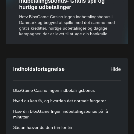
indbetalingsbonus- Gratis spil og
hurtige udbetalinger
Hæv BloxGame Casino ingen indbetalingsbonus i
Danmark og begynd at spille med det samme med
gratis kreditter, hurtige udbetalinger og daglige
kampagner, der er lavet til at øge din bankrulle.
Indholdsfortegnelse
Hide
BloxGame Casino Ingen indbetalingsbonus
Hvad du kan få, og hvordan det normalt fungerer
Hæv din BloxGame Ingen indbetalingsbonus på få
minutter
Sådan hæver du den trin for trin