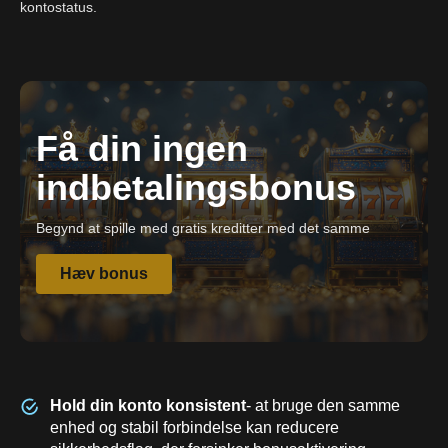
kontostatus.
Få din ingen
indbetalingsbonus
Begynd at spille med gratis kreditter med det samme
Hæv bonus
Hold din konto konsistent
- at bruge den samme
enhed og stabil forbindelse kan reducere