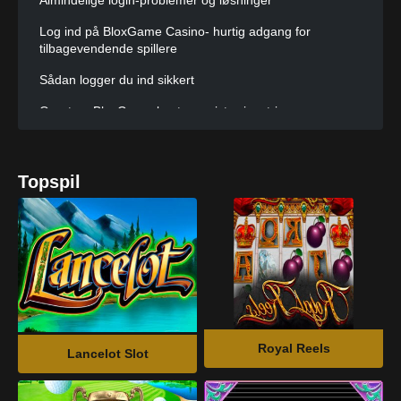
Almindelige login-problemer og løsninger
Log ind på BloxGame Casino- hurtig adgang for
tilbagevendende spillere
Sådan logger du ind sikkert
Opret en BloxGame-konto- registreringstrin og
verifikation
Registreringstrin
Topspil
Verifikation (KYC)- hvad du skal forberede
Login-problemer og løsninger- nulstilling af
adgangskode, låst konto, e-mail-problemer
Nulstilling af adgangskode virker ikke
Låst konto eller for mange forsøg
E-mail-problemer- modtager ikke koder eller
European Roulette Habanero
nulstillingsbeskeder
Lancelot Slot
Velkomstbonus efter login- metoder til at gøre krav,
omsætningsregler, udløb