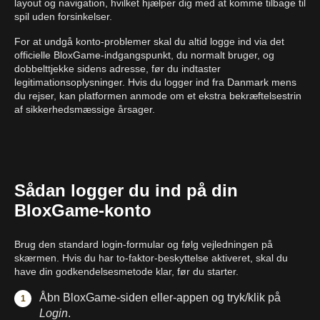
layout og navigation, hvilket hjælper dig med at komme tilbage til
spil uden forsinkelser.
For at undgå konto-problemer skal du altid logge ind via det
officielle BloxGame-indgangspunkt, du normalt bruger, og
dobbelttjekke sidens adresse, før du indtaster
legitimationsoplysninger. Hvis du logger ind fra Danmark mens
du rejser, kan platformen anmode om et ekstra bekræftelsestrin
af sikkerhedsmæssige årsager.
Sådan logger du ind på din
BloxGame-konto
Brug den standard login-formular og følg vejledningen på
skærmen. Hvis du har to-faktor-beskyttelse aktiveret, skal du
have din godkendelsesmetode klar, før du starter.
Åbn BloxGame-siden eller-appen og tryk/klik på
Login
.