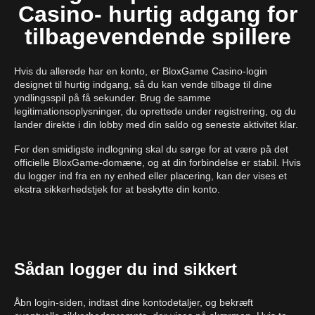
Casino- hurtig adgang for
tilbagevendende spillere
Hvis du allerede har en konto, er BloxGame Casino-login
designet til hurtig indgang, så du kan vende tilbage til dine
yndlingsspil på få sekunder. Brug de samme
legitimationsoplysninger, du oprettede under registrering, og du
lander direkte i din lobby med din saldo og seneste aktivitet klar.
For den smidigste indlogning skal du sørge for at være på det
officielle BloxGame-domæne, og at din forbindelse er stabil. Hvis
du logger ind fra en ny enhed eller placering, kan der vises et
ekstra sikkerhedstjek for at beskytte din konto.
Sådan logger du ind sikkert
Åbn login-siden, indtast dine kontodetaljer, og bekræft