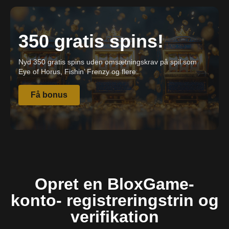
350 gratis spins!
Nyd 350 gratis spins uden omsætningskrav på spil som
Eye of Horus, Fishin’ Frenzy og flere.
Få bonus
Opret en BloxGame-
konto- registreringstrin og
verifikation