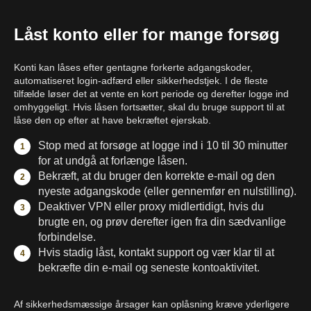
Låst konto eller for mange forsøg
Konti kan låses efter gentagne forkerte adgangskoder,
automatiseret login-adfærd eller sikkerhedstjek. I de fleste
tilfælde løser det at vente en kort periode og derefter logge ind
omhyggeligt. Hvis låsen fortsætter, skal du bruge support til at
låse den op efter at have bekræftet ejerskab.
Stop med at forsøge at logge ind i 10 til 30 minutter
for at undgå at forlænge låsen.
Bekræft, at du bruger den korrekte e-mail og den
nyeste adgangskode (eller gennemfør en nulstilling).
Deaktiver VPN eller proxy midlertidigt, hvis du
brugte en, og prøv derefter igen fra din sædvanlige
forbindelse.
Hvis stadig låst, kontakt support og vær klar til at
bekræfte din e-mail og seneste kontoaktivitet.
Af sikkerhedsmæssige årsager kan oplåsning kræve yderligere