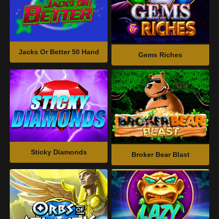
Jacks Or Better 50 Hand
Gems Riches
Sticky Diamonds
Broker Bear Blast