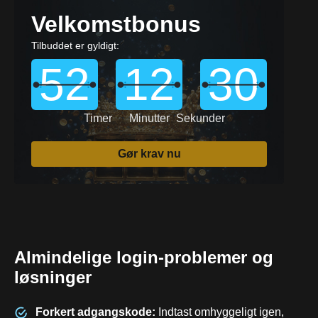
Velkomstbonus
Tilbuddet er gyldigt:
52
12
28
Timer
Minutter
Sekunder
Gør krav nu
Almindelige login-problemer og
løsninger
Forkert adgangskode:
Indtast omhyggeligt igen,